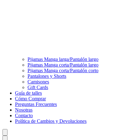
Pijamas Manga larga/Pantalón largo
Pijamas Manga corta/Pantalón largo
Pijamas Manga corta/Pantalón corto
Pantalones y Shorts
Camisones
Gift Cards
Guía de talles
Cómo Comprar
Preguntas Frecuentes
Nosotras
Contacto
Política de Cambios y Devoluciones