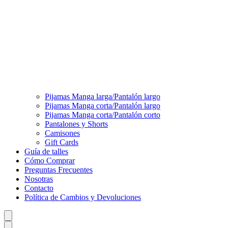
Pijamas Manga larga/Pantalón largo
Pijamas Manga corta/Pantalón largo
Pijamas Manga corta/Pantalón corto
Pantalones y Shorts
Camisones
Gift Cards
Guía de talles
Cómo Comprar
Preguntas Frecuentes
Nosotras
Contacto
Política de Cambios y Devoluciones